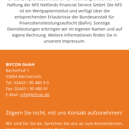
Haftung der NFS Netfonds Financial Service GmbH. Die NFS
ist ein Wertpapierinstitut und verfügt über die
entsprechenden Erlaubnisse der Bundesanstalt für
Finanzdienstleistungsaufsicht (BaFin). Sonstige
Dienstleistungen erbringen wir im eigenen Namen und auf
eigene Rechnung. Weitere Informationen finden Sie in
unserem Impressum.
BIFCON GmbH
Becherhof 1
53894 Mechernich
Tel: 02443 / 90 480 9-0
Fax: 02443 / 90 480 91
E-Mail:
info@bifcon.de
Zögern Sie nicht, mit uns Kontakt aufzunehmen!
Wir sind für Sie da. Sprechen Sie uns an zum Kennenlernen,