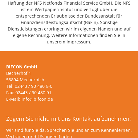
Haftung der NFS Netfonds Financial Service GmbH. Die NFS
ist ein Wertpapierinstitut und verfügt über die
entsprechenden Erlaubnisse der Bundesanstalt für
Finanzdienstleistungsaufsicht (BaFin). Sonstige
Dienstleistungen erbringen wir im eigenen Namen und auf
eigene Rechnung. Weitere Informationen finden Sie in
unserem Impressum.
BIFCON GmbH
Becherhof 1
53894 Mechernich
Tel: 02443 / 90 480 9-0
Fax: 02443 / 90 480 91
E-Mail:
info@bifcon.de
Zögern Sie nicht, mit uns Kontakt aufzunehmen!
Wir sind für Sie da. Sprechen Sie uns an zum Kennenlernen,
Vertrauen und Lösungen finden.