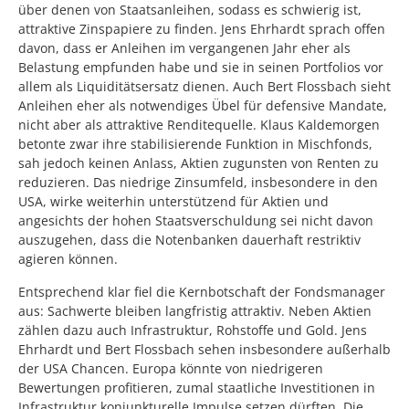
über denen von Staatsanleihen, sodass es schwierig ist,
attraktive Zinspapiere zu finden. Jens Ehrhardt sprach offen
davon, dass er Anleihen im vergangenen Jahr eher als
Belastung empfunden habe und sie in seinen Portfolios vor
allem als Liquiditätsersatz dienen. Auch Bert Flossbach sieht
Anleihen eher als notwendiges Übel für defensive Mandate,
nicht aber als attraktive Renditequelle. Klaus Kaldemorgen
betonte zwar ihre stabilisierende Funktion in Mischfonds,
sah jedoch keinen Anlass, Aktien zugunsten von Renten zu
reduzieren. Das niedrige Zinsumfeld, insbesondere in den
USA, wirke weiterhin unterstützend für Aktien und
angesichts der hohen Staatsverschuldung sei nicht davon
auszugehen, dass die Notenbanken dauerhaft restriktiv
agieren können.
Entsprechend klar fiel die Kernbotschaft der Fondsmanager
aus: Sachwerte bleiben langfristig attraktiv. Neben Aktien
zählen dazu auch Infrastruktur, Rohstoffe und Gold. Jens
Ehrhardt und Bert Flossbach sehen insbesondere außerhalb
der USA Chancen. Europa könnte von niedrigeren
Bewertungen profitieren, zumal staatliche Investitionen in
Infrastruktur konjunkturelle Impulse setzen dürften. Die