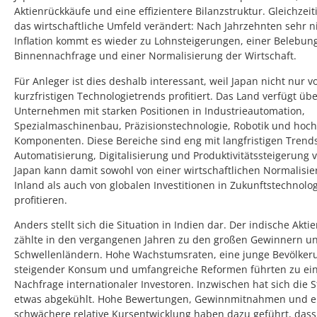
Aktienrückkäufe und eine effizientere Bilanzstruktur. Gleichzeit
das wirtschaftliche Umfeld verändert: Nach Jahrzehnten sehr n
Inflation kommt es wieder zu Lohnsteigerungen, einer Belebun
Binnennachfrage und einer Normalisierung der Wirtschaft.
Für Anleger ist dies deshalb interessant, weil Japan nicht nur v
kurzfristigen Technologietrends profitiert. Das Land verfügt übe
Unternehmen mit starken Positionen in Industrieautomation,
Spezialmaschinenbau, Präzisionstechnologie, Robotik und hoc
Komponenten. Diese Bereiche sind eng mit langfristigen Trend
Automatisierung, Digitalisierung und Produktivitätssteigerung
Japan kann damit sowohl von einer wirtschaftlichen Normalisi
Inland als auch von globalen Investitionen in Zukunftstechnolo
profitieren.
Anders stellt sich die Situation in Indien dar. Der indische Akti
zählte in den vergangenen Jahren zu den großen Gewinnern u
Schwellenländern. Hohe Wachstumsraten, eine junge Bevölker
steigender Konsum und umfangreiche Reformen führten zu ein
Nachfrage internationaler Investoren. Inzwischen hat sich die
etwas abgekühlt. Hohe Bewertungen, Gewinnmitnahmen und e
schwächere relative Kursentwicklung haben dazu geführt, dass