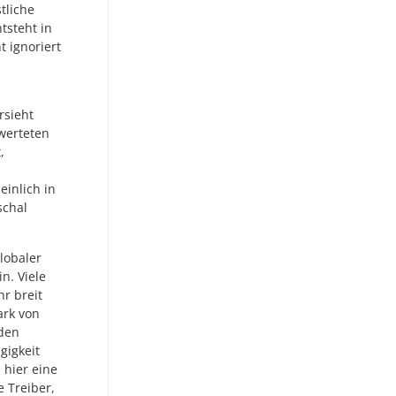
tliche
tsteht in
t ignoriert
rsieht
werteten
,
einlich in
schal
lobaler
n. Viele
r breit
ark von
den
gigkeit
hier eine
e Treiber,