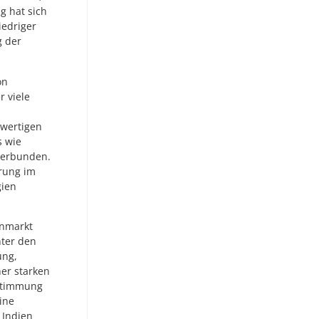
ig hat sich
iedriger
g der
on
r viele
hwertigen
s wie
 verbunden.
erung im
gien
enmarkt
nter den
ung,
er starken
 Stimmung
ine
 Indien