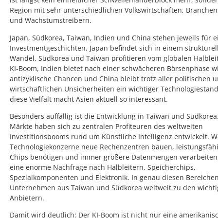
Region mit sehr unterschiedlichen Volkswirtschaften, Branchen
und Wachstumstreibern.
Japan, Südkorea, Taiwan, Indien und China stehen jeweils für 
Investmentgeschichten. Japan befindet sich in einem strukturel
Wandel, Südkorea und Taiwan profitieren vom globalen Halblei
KI-Boom, Indien bietet nach einer schwächeren Börsenphase w
antizyklische Chancen und China bleibt trotz aller politischen 
wirtschaftlichen Unsicherheiten ein wichtiger Technologiestan
diese Vielfalt macht Asien aktuell so interessant.
Besonders auffällig ist die Entwicklung in Taiwan und Südkorea
Märkte haben sich zu zentralen Profiteuren des weltweiten
Investitionsbooms rund um Künstliche Intelligenz entwickelt. 
Technologiekonzerne neue Rechenzentren bauen, leistungsfäh
Chips benötigen und immer größere Datenmengen verarbeiten,
eine enorme Nachfrage nach Halbleitern, Speicherchips,
Spezialkomponenten und Elektronik. In genau diesen Bereiche
Unternehmen aus Taiwan und Südkorea weltweit zu den wichti
Anbietern.
Damit wird deutlich: Der KI-Boom ist nicht nur eine amerikanis