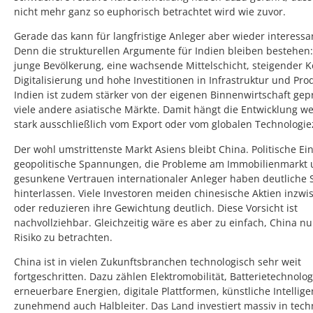
nicht mehr ganz so euphorisch betrachtet wird wie zuvor.
Gerade das kann für langfristige Anleger aber wieder interess
Denn die strukturellen Argumente für Indien bleiben bestehen:
junge Bevölkerung, eine wachsende Mittelschicht, steigender 
Digitalisierung und hohe Investitionen in Infrastruktur und Pro
Indien ist zudem stärker von der eigenen Binnenwirtschaft gepr
viele andere asiatische Märkte. Damit hängt die Entwicklung w
stark ausschließlich vom Export oder vom globalen Technologie
Der wohl umstrittenste Markt Asiens bleibt China. Politische Ein
geopolitische Spannungen, die Probleme am Immobilienmarkt 
gesunkene Vertrauen internationaler Anleger haben deutliche
hinterlassen. Viele Investoren meiden chinesische Aktien inzw
oder reduzieren ihre Gewichtung deutlich. Diese Vorsicht ist
nachvollziehbar. Gleichzeitig wäre es aber zu einfach, China nu
Risiko zu betrachten.
China ist in vielen Zukunftsbranchen technologisch sehr weit
fortgeschritten. Dazu zählen Elektromobilität, Batterietechnolog
erneuerbare Energien, digitale Plattformen, künstliche Intellig
zunehmend auch Halbleiter. Das Land investiert massiv in tech