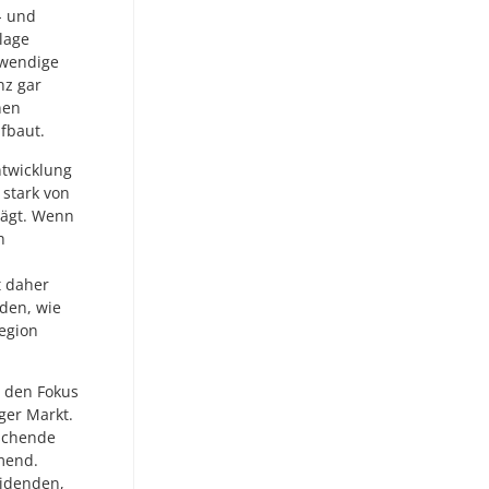
- und
lage
twendige
nz gar
nen
fbaut.
ntwicklung
 stark von
rägt. Wenn
h
t daher
rden, wie
Region
 den Fokus
iger Markt.
schende
hmend.
videnden,