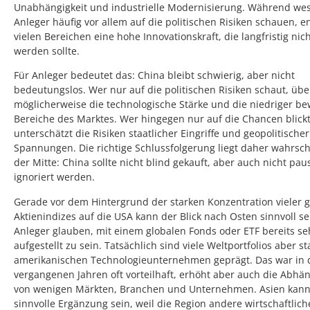
Unabhängigkeit und industrielle Modernisierung. Während wes
Anleger häufig vor allem auf die politischen Risiken schauen, en
vielen Bereichen eine hohe Innovationskraft, die langfristig nich
werden sollte.
Für Anleger bedeutet das: China bleibt schwierig, aber nicht
bedeutungslos. Wer nur auf die politischen Risiken schaut, übe
möglicherweise die technologische Stärke und die niedriger be
Bereiche des Marktes. Wer hingegen nur auf die Chancen blickt
unterschätzt die Risiken staatlicher Eingriffe und geopolitischer
Spannungen. Die richtige Schlussfolgerung liegt daher wahrsch
der Mitte: China sollte nicht blind gekauft, aber auch nicht pau
ignoriert werden.
Gerade vor dem Hintergrund der starken Konzentration vieler g
Aktienindizes auf die USA kann der Blick nach Osten sinnvoll sei
Anleger glauben, mit einem globalen Fonds oder ETF bereits seh
aufgestellt zu sein. Tatsächlich sind viele Weltportfolios aber st
amerikanischen Technologieunternehmen geprägt. Das war in 
vergangenen Jahren oft vorteilhaft, erhöht aber auch die Abhän
von wenigen Märkten, Branchen und Unternehmen. Asien kann 
sinnvolle Ergänzung sein, weil die Region andere wirtschaftlich