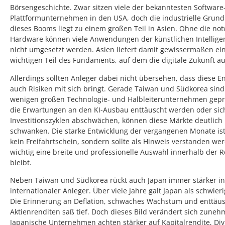
Börsengeschichte. Zwar sitzen viele der bekanntesten Software
Plattformunternehmen in den USA, doch die industrielle Grund
dieses Booms liegt zu einem großen Teil in Asien. Ohne die no
Hardware können viele Anwendungen der künstlichen Intellige
nicht umgesetzt werden. Asien liefert damit gewissermaßen ei
wichtigen Teil des Fundaments, auf dem die digitale Zukunft au
Allerdings sollten Anleger dabei nicht übersehen, dass diese E
auch Risiken mit sich bringt. Gerade Taiwan und Südkorea sind
wenigen großen Technologie- und Halbleiterunternehmen gep
die Erwartungen an den KI-Ausbau enttäuscht werden oder sic
Investitionszyklen abschwächen, können diese Märkte deutlich
schwanken. Die starke Entwicklung der vergangenen Monate is
kein Freifahrtschein, sondern sollte als Hinweis verstanden we
wichtig eine breite und professionelle Auswahl innerhalb der 
bleibt.
Neben Taiwan und Südkorea rückt auch Japan immer stärker in
internationaler Anleger. Über viele Jahre galt Japan als schwier
Die Erinnerung an Deflation, schwaches Wachstum und enttäu
Aktienrenditen saß tief. Doch dieses Bild verändert sich zune
Japanische Unternehmen achten stärker auf Kapitalrendite, Di