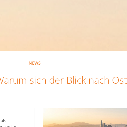
NEWS
 Warum sich der Blick nach Os
 als
rtwege im