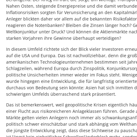
Nahen Osten, steigende Energiepreise und die damit verbund
Inflationsrisiken sorgten für Verunsicherung an den Kapitalmärk
Anleger blickten daher vor allem auf die bekannten Risikofakto
reagieren die Notenbanken? Bleiben die Zinsen länger hoch? Ge
Weltkonjunktur unter Druck? Und können die Aktienmärkte nac
starken Vorjahren ihre Gewinne überhaupt verteidigen?
In diesem Umfeld richtete sich der Blick vieler Investoren erneu
auf die USA und Europa. Das ist nachvollziehbar, denn die gro
amerikanischen Technologieunternehmen bestimmen seit Jahr
Schlagzeilen, während Europa durch Zinspolitik, Konjunkturso
politische Unsicherheiten immer wieder im Fokus steht. Wenige
wurde hingegen eine Entwicklung, die für langfristig orientiert
durchaus von Bedeutung sein könnte: Asien hat sich inmitten d
schwierigen Umfelds überraschend stark präsentiert.
Das ist bemerkenswert, weil geopolitische Krisen eigentlich häu
einer Flucht aus risikoreicheren Anlageklassen führen. Gerade 
Märkte gelten vielen Anlegern noch immer als schwankungsanfä
politisch schwer einschätzbar und stark abhängig vom Welthan
die jüngste Entwicklung zeigt, dass diese Sichtweise zu pauschal
ist längst kein einheitlicher Schwellenländerblock mehr, sonde