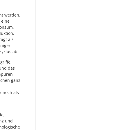
ant werden.
 eine
Konsum,
duktion.
ägt als
eniger
zyklus ab.
griffe,
und das
 Spuren
ischen ganz
r noch als
ie,
enz und
nologische