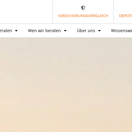
VERSICHERUNGSVERGLEICH
DEPOT
eraten
Wen wir beraten
Über uns
Wissenswe