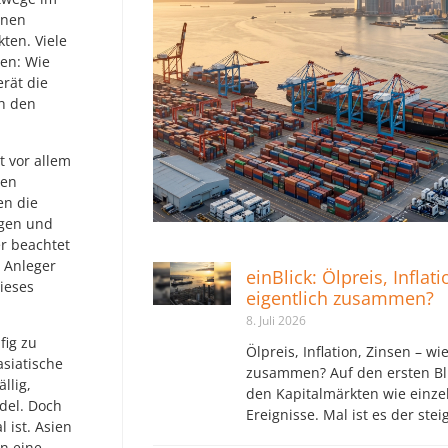
enen
ten. Viele
ren: Wie
rät die
h den
t vor allem
ßen
en die
rgen und
r beachtet
e Anleger
einBlick: Ölpreis, Inflat
ieses
eigentlich zusammen?
8. Juli 2026
fig zu
Ölpreis, Inflation, Zinsen – wi
asiatische
zusammen? Auf den ersten Bli
llig,
den Kapitalmärkten wie einz
del. Doch
Ereignisse. Mal ist es der ste
 ist. Asien
rn eine