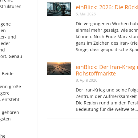
einBlick: 2026: Die Rüc
strukturen
5. Mai 2026
Die vergangenen Wochen hab
eigene
einmal mehr gezeigt, wie sch
len
können. Noch Ende März stan
ter- und
ganz im Zeichen des Iran-Krie
ieder
Sorge, dass geopolitische S
und
dort. Genau
einBlick: Der Iran-Krieg
Rohstoffmärkte
. Beide
8. April 2026
Wenn große
Der Iran-Krieg und seine Folg
igere
Zentrum der Aufmerksamkeit s
 entsteht
Die Region rund um den Persis
Bedeutung für die weltweite…
n gehören
gsten
che