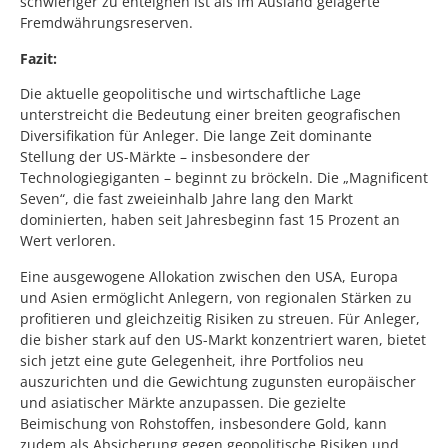
schwieriger zu enteignen ist als im Ausland gelagerte
Fremdwährungsreserven.
Fazit:
Die aktuelle geopolitische und wirtschaftliche Lage
unterstreicht die Bedeutung einer breiten geografischen
Diversifikation für Anleger. Die lange Zeit dominante
Stellung der US-Märkte – insbesondere der
Technologiegiganten – beginnt zu bröckeln. Die „Magnificent
Seven“, die fast zweieinhalb Jahre lang den Markt
dominierten, haben seit Jahresbeginn fast 15 Prozent an
Wert verloren.
Eine ausgewogene Allokation zwischen den USA, Europa
und Asien ermöglicht Anlegern, von regionalen Stärken zu
profitieren und gleichzeitig Risiken zu streuen. Für Anleger,
die bisher stark auf den US-Markt konzentriert waren, bietet
sich jetzt eine gute Gelegenheit, ihre Portfolios neu
auszurichten und die Gewichtung zugunsten europäischer
und asiatischer Märkte anzupassen. Die gezielte
Beimischung von Rohstoffen, insbesondere Gold, kann
zudem als Absicherung gegen geopolitische Risiken und