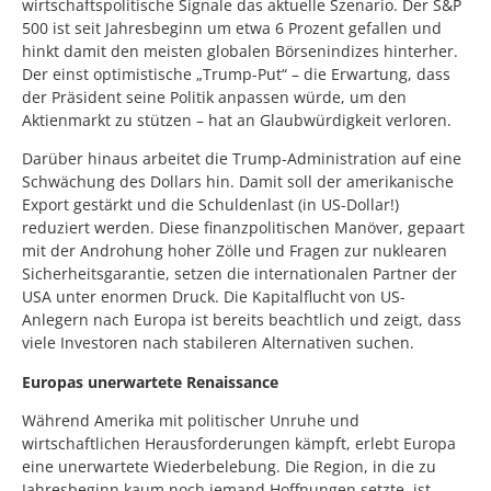
wirtschaftspolitische Signale das aktuelle Szenario. Der S&P
500 ist seit Jahresbeginn um etwa 6 Prozent gefallen und
hinkt damit den meisten globalen Börsenindizes hinterher.
Der einst optimistische „Trump-Put“ – die Erwartung, dass
der Präsident seine Politik anpassen würde, um den
Aktienmarkt zu stützen – hat an Glaubwürdigkeit verloren.
Darüber hinaus arbeitet die Trump-Administration auf eine
Schwächung des Dollars hin. Damit soll der amerikanische
Export gestärkt und die Schuldenlast (in US-Dollar!)
reduziert werden. Diese finanzpolitischen Manöver, gepaart
mit der Androhung hoher Zölle und Fragen zur nuklearen
Sicherheitsgarantie, setzen die internationalen Partner der
USA unter enormen Druck. Die Kapitalflucht von US-
Anlegern nach Europa ist bereits beachtlich und zeigt, dass
viele Investoren nach stabileren Alternativen suchen.
Europas unerwartete Renaissance
Während Amerika mit politischer Unruhe und
wirtschaftlichen Herausforderungen kämpft, erlebt Europa
eine unerwartete Wiederbelebung. Die Region, in die zu
Jahresbeginn kaum noch jemand Hoffnungen setzte, ist