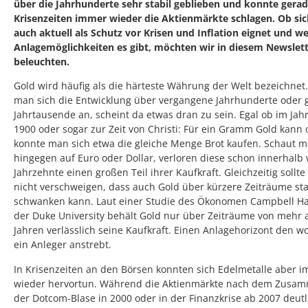
über die Jahrhunderte sehr stabil geblieben und konnte gerad
Krisenzeiten immer wieder die Aktienmärkte schlagen. Ob sic
auch aktuell als Schutz vor Krisen und Inflation eignet und w
Anlagemöglichkeiten es gibt, möchten wir in diesem Newslet
beleuchten.
Gold wird häufig als die härteste Währung der Welt bezeichnet
man sich die Entwicklung über vergangene Jahrhunderte oder 
Jahrtausende an, scheint da etwas dran zu sein. Egal ob im Jah
1900 oder sogar zur Zeit von Christi: Für ein Gramm Gold kann 
konnte man sich etwa die gleiche Menge Brot kaufen. Schaut 
hingegen auf Euro oder Dollar, verloren diese schon innerhalb
Jahrzehnte einen großen Teil ihrer Kaufkraft. Gleichzeitig sollt
nicht verschweigen, dass auch Gold über kürzere Zeiträume sta
schwanken kann. Laut einer Studie des Ökonomen Campbell Ha
der Duke University behält Gold nur über Zeiträume von mehr a
Jahren verlässlich seine Kaufkraft. Einen Anlagehorizont den 
ein Anleger anstrebt.
In Krisenzeiten an den Börsen konnten sich Edelmetalle aber 
wieder hervortun. Während die Aktienmärkte nach dem Zusa
der Dotcom-Blase in 2000 oder in der Finanzkrise ab 2007 deutl