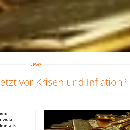
NEWS
etzt vor Krisen und Inflation?
inem
 viele
lmetalls