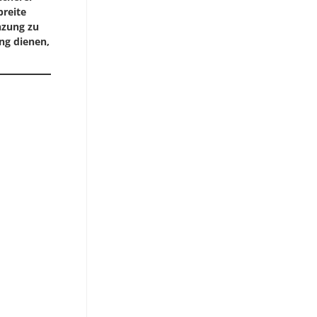
breite
nzung zu
ng dienen,