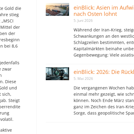
einBlick: Asien im Aufw
e Gold die
nach Osten lohnt
hre stieg
x „MSCI
5. Juni 2026
Mittel der
Während der Iran-Krieg, steig
ben der
Schwankungen an den westlic
hresbeginn
Schlagzeilen bestimmten, ent
n bei 8,6
Kapitalmärkten beinahe unbe
Gegenbewegung: Viele asiatis
jedenfalls
e zwar
einBlick: 2026: Die Rüc
n
5. Mai 2026
rn. Diese
Die vergangenen Wochen hab
 Gold und
einmal mehr gezeigt, wie sch
 sich,
können. Noch Ende März stan
ab. Steigt
ganz im Zeichen des Iran-Krie
Überrendite
Sorge, dass geopolitische S
erung
olatil.
aktive