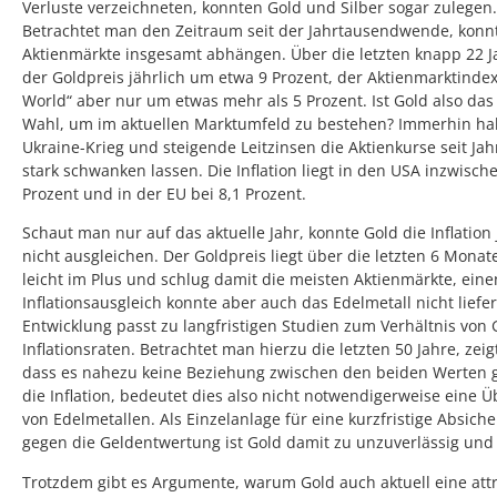
Verluste verzeichneten, konnten Gold und Silber sogar zulegen.
Betrachtet man den Zeitraum seit der Jahrtausendwende, konnt
Aktienmärkte insgesamt abhängen. Über die letzten knapp 22 Ja
der Goldpreis jährlich um etwa 9 Prozent, der Aktienmarktinde
World“ aber nur um etwas mehr als 5 Prozent. Ist Gold also das 
Wahl, um im aktuellen Marktumfeld zu bestehen? Immerhin ha
Ukraine-Krieg und steigende Leitzinsen die Aktienkurse seit Ja
stark schwanken lassen. Die Inflation liegt in den USA inzwische
Prozent und in der EU bei 8,1 Prozent.
Schaut man nur auf das aktuelle Jahr, konnte Gold die Inflation 
nicht ausgleichen. Der Goldpreis liegt über die letzten 6 Monat
leicht im Plus und schlug damit die meisten Aktienmärkte, eine
Inflationsausgleich konnte aber auch das Edelmetall nicht liefe
Entwicklung passt zu langfristigen Studien zum Verhältnis von
Inflationsraten. Betrachtet man hierzu die letzten 50 Jahre, zeigt
dass es nahezu keine Beziehung zwischen den beiden Werten g
die Inflation, bedeutet dies also nicht notwendigerweise eine 
von Edelmetallen. Als Einzelanlage für eine kurzfristige Absich
gegen die Geldentwertung ist Gold damit zu unzuverlässig und v
Trotzdem gibt es Argumente, warum Gold auch aktuell eine attr