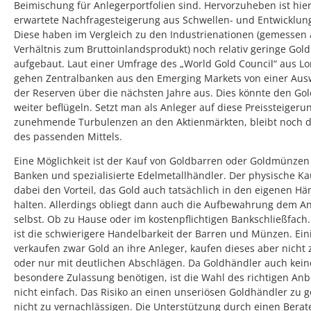
Beimischung für Anlegerportfolien sind. Hervorzuheben ist hier
erwartete Nachfragesteigerung aus Schwellen- und Entwicklun
Diese haben im Vergleich zu den Industrienationen (gemessen
Verhältnis zum Bruttoinlandsprodukt) noch relativ geringe Gol
aufgebaut. Laut einer Umfrage des „World Gold Council“ aus L
gehen Zentralbanken aus den Emerging Markets von einer Aus
der Reserven über die nächsten Jahre aus. Dies könnte den Gol
weiter beflügeln. Setzt man als Anleger auf diese Preissteiger
zunehmende Turbulenzen an den Aktienmärkten, bleibt noch d
des passenden Mittels.
Eine Möglichkeit ist der Kauf von Goldbarren oder Goldmünzen
Banken und spezialisierte Edelmetallhändler. Der physische Ka
dabei den Vorteil, das Gold auch tatsächlich in den eigenen H
halten. Allerdings obliegt dann auch die Aufbewahrung dem A
selbst. Ob zu Hause oder im kostenpflichtigen Bankschließfach.
ist die schwierigere Handelbarkeit der Barren und Münzen. Ei
verkaufen zwar Gold an ihre Anleger, kaufen dieses aber nicht 
oder nur mit deutlichen Abschlägen. Da Goldhändler auch kein
besondere Zulassung benötigen, ist die Wahl des richtigen Anb
nicht einfach. Das Risiko an einen unseriösen Goldhändler zu ge
nicht zu vernachlässigen. Die Unterstützung durch einen Berat