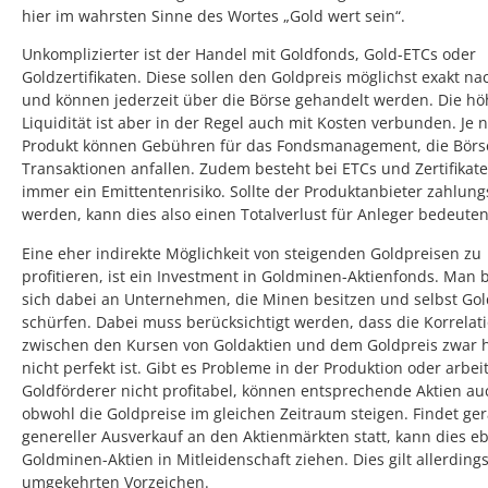
hier im wahrsten Sinne des Wortes „Gold wert sein“.
Unkomplizierter ist der Handel mit Goldfonds, Gold-ETCs oder
Goldzertifikaten. Diese sollen den Goldpreis möglichst exakt na
und können jederzeit über die Börse gehandelt werden. Die hö
Liquidität ist aber in der Regel auch mit Kosten verbunden. Je 
Produkt können Gebühren für das Fondsmanagement, die Börs
Transaktionen anfallen. Zudem besteht bei ETCs und Zertifikat
immer ein Emittentenrisiko. Sollte der Produktanbieter zahlun
werden, kann dies also einen Totalverlust für Anleger bedeuten
Eine eher indirekte Möglichkeit von steigenden Goldpreisen zu
profitieren, ist ein Investment in Goldminen-Aktienfonds. Man b
sich dabei an Unternehmen, die Minen besitzen und selbst Gol
schürfen. Dabei muss berücksichtigt werden, dass die Korrelat
zwischen den Kursen von Goldaktien und dem Goldpreis zwar 
nicht perfekt ist. Gibt es Probleme in der Produktion oder arbeit
Goldförderer nicht profitabel, können entsprechende Aktien auc
obwohl die Goldpreise im gleichen Zeitraum steigen. Findet ge
genereller Ausverkauf an den Aktienmärkten statt, kann dies eb
Goldminen-Aktien in Mitleidenschaft ziehen. Dies gilt allerding
umgekehrten Vorzeichen.