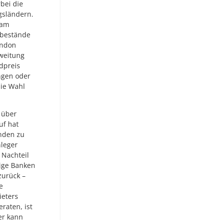
bei die
gsländern.
 am
dbestände
ondon
weitung
dpreis
ungen oder
ie Wahl
 über
uf hat
änden zu
nleger
 Nachteil
nige Banken
zurück –
e
ieters
raten, ist
er kann