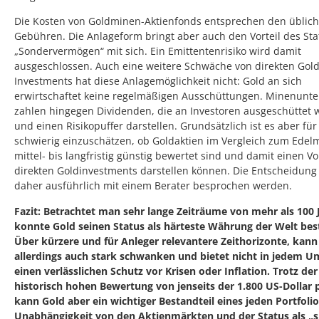
Die Kosten von Goldminen-Aktienfonds entsprechen den üblic
Gebühren. Die Anlageform bringt aber auch den Vorteil des Sta
„Sondervermögen“ mit sich. Ein Emittentenrisiko wird damit
ausgeschlossen. Auch eine weitere Schwäche von direkten Gold
Investments hat diese Anlagemöglichkeit nicht: Gold an sich
erwirtschaftet keine regelmäßigen Ausschüttungen. Minenun
zahlen hingegen Dividenden, die an Investoren ausgeschüttet
und einen Risikopuffer darstellen. Grundsätzlich ist es aber für
schwierig einzuschätzen, ob Goldaktien im Vergleich zum Edelm
mittel- bis langfristig günstig bewertet sind und damit einen Vor
direkten Goldinvestments darstellen können. Die Entscheidung 
daher ausführlich mit einem Berater besprochen werden.
Fazit: Betrachtet man sehr lange Zeiträume von mehr als 100 
konnte Gold seinen Status als härteste Währung der Welt bes
Über kürzere und für Anleger relevantere Zeithorizonte, kann 
allerdings auch stark schwanken und bietet nicht in jedem U
einen verlässlichen Schutz vor Krisen oder Inflation. Trotz der
historisch hohen Bewertung von jenseits der 1.800 US-Dollar 
kann Gold aber ein wichtiger Bestandteil eines jeden Portfolio
Unabhängigkeit von den Aktienmärkten und der Status als „s