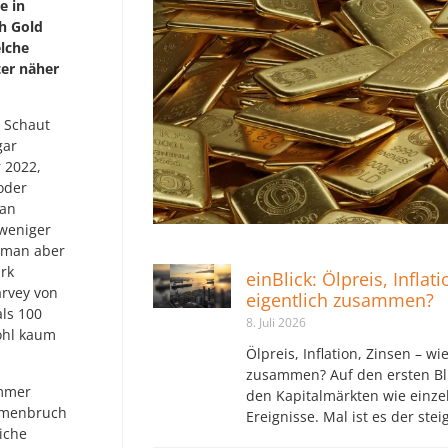
e in
h Gold
elche
ter näher
. Schaut
gar
r 2022,
oder
man
 weniger
e man aber
rk
einBlick: Ölpreis, Inflat
rvey von
eigentlich zusammen?
ls 100
8. Juli 2026
wohl kaum
Ölpreis, Inflation, Zinsen – wi
zusammen? Auf den ersten Bli
immer
den Kapitalmärkten wie einz
mmenbruch
Ereignisse. Mal ist es der ste
iche