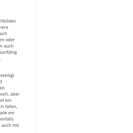
chbilden
here
nach
en oder
en auch
gsunfähig
.
eteiligt
d
ion
hoch, aber
et ein
h fallen,
rade ein
enfalls
s auch mit