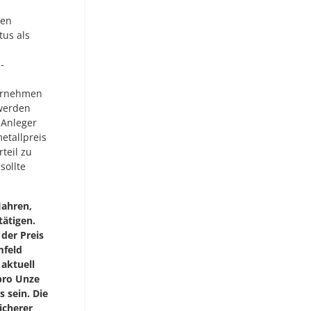
hen
tus als
-
ternehmen
 werden
 Anleger
etallpreis
teil zu
sollte
Jahren,
tätigen.
der Preis
mfeld
 aktuell
pro Unze
s sein. Die
icherer