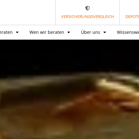
VERSICHERUNGSVERGLEICH
DEPOT
eraten
Wen wir beraten
Über uns
Wissenswe