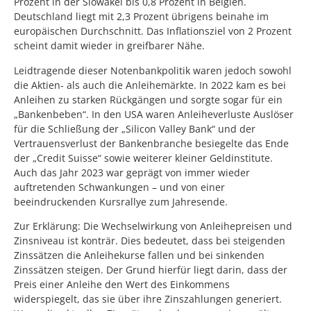
Prozent in der Slowakei bis 0,8 Prozent in Belgien.
Deutschland liegt mit 2,3 Prozent übrigens beinahe im
europäischen Durchschnitt. Das Inflationsziel von 2 Prozent
scheint damit wieder in greifbarer Nähe.
Leidtragende dieser Notenbankpolitik waren jedoch sowohl
die Aktien- als auch die Anleihemärkte. In 2022 kam es bei
Anleihen zu starken Rückgängen und sorgte sogar für ein
„Bankenbeben“. In den USA waren Anleiheverluste Auslöser
für die Schließung der „Silicon Valley Bank“ und der
Vertrauensverlust der Bankenbranche besiegelte das Ende
der „Credit Suisse“ sowie weiterer kleiner Geldinstitute.
Auch das Jahr 2023 war geprägt von immer wieder
auftretenden Schwankungen – und von einer
beeindruckenden Kursrallye zum Jahresende.
Zur Erklärung: Die Wechselwirkung von Anleihepreisen und
Zinsniveau ist konträr. Dies bedeutet, dass bei steigenden
Zinssätzen die Anleihekurse fallen und bei sinkenden
Zinssätzen steigen. Der Grund hierfür liegt darin, dass der
Preis einer Anleihe den Wert des Einkommens
widerspiegelt, das sie über ihre Zinszahlungen generiert.