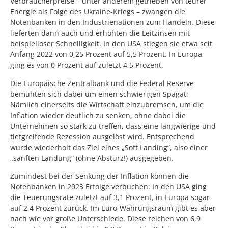
Verbraucherpreise – unter anderem getrieben von teurer
Energie als Folge des Ukraine-Kriegs – zwangen die
Notenbanken in den Industrienationen zum Handeln. Diese
lieferten dann auch und erhöhten die Leitzinsen mit
beispielloser Schnelligkeit. In den USA stiegen sie etwa seit
Anfang 2022 von 0,25 Prozent auf 5,5 Prozent. In Europa
ging es von 0 Prozent auf zuletzt 4,5 Prozent.
Die Europäische Zentralbank und die Federal Reserve
bemühten sich dabei um einen schwierigen Spagat:
Nämlich einerseits die Wirtschaft einzubremsen, um die
Inflation wieder deutlich zu senken, ohne dabei die
Unternehmen so stark zu treffen, dass eine langwierige und
tiefgreifende Rezession ausgelöst wird. Entsprechend
wurde wiederholt das Ziel eines „Soft Landing“, also einer
„sanften Landung“ (ohne Absturz!) ausgegeben.
Zumindest bei der Senkung der Inflation können die
Notenbanken in 2023 Erfolge verbuchen: In den USA ging
die Teuerungsrate zuletzt auf 3,1 Prozent, in Europa sogar
auf 2,4 Prozent zurück. Im Euro-Währungsraum gibt es aber
nach wie vor große Unterschiede. Diese reichen von 6,9