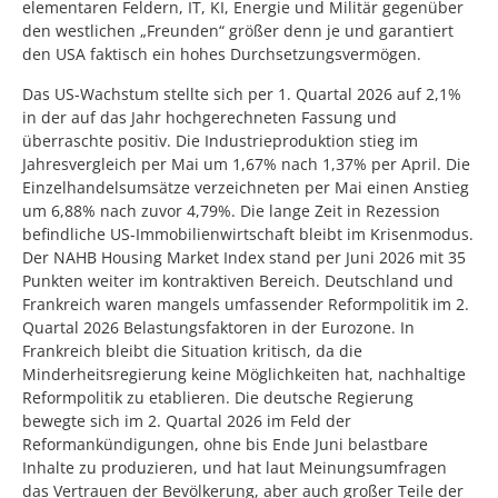
elementaren Feldern, IT, KI, Energie und Militär gegenüber
den westlichen „Freunden“ größer denn je und garantiert
den USA faktisch ein hohes Durchsetzungsvermögen.
Das US-Wachstum stellte sich per 1. Quartal 2026 auf 2,1%
in der auf das Jahr hochgerechneten Fassung und
überraschte positiv. Die Industrieproduktion stieg im
Jahresvergleich per Mai um 1,67% nach 1,37% per April. Die
Einzelhandelsumsätze verzeichneten per Mai einen Anstieg
um 6,88% nach zuvor 4,79%. Die lange Zeit in Rezession
befindliche US-Immobilienwirtschaft bleibt im Krisenmodus.
Der NAHB Housing Market Index stand per Juni 2026 mit 35
Punkten weiter im kontraktiven Bereich. Deutschland und
Frankreich waren mangels umfassender Reformpolitik im 2.
Quartal 2026 Belastungsfaktoren in der Eurozone. In
Frankreich bleibt die Situation kritisch, da die
Minderheitsregierung keine Möglichkeiten hat, nachhaltige
Reformpolitik zu etablieren. Die deutsche Regierung
bewegte sich im 2. Quartal 2026 im Feld der
Reformankündigungen, ohne bis Ende Juni belastbare
Inhalte zu produzieren, und hat laut Meinungsumfragen
das Vertrauen der Bevölkerung, aber auch großer Teile der