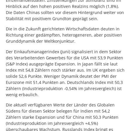
Einzelhandelsdaten. Zinssenkungen zur Stimulanz sind im
Hinblick auf den hohen positiven Realzins möglich (1,8%).
Die Daten Chinas sollten vor diesem Hintergrund weiter von
Stabilität mit positivem Grundton geprägt sein.
Die in die Zukunft gerichteten Wirtschaftsdaten deuten in
Richtung einer gedämpften, heterogeneren, aber positiven
Grunddynamik der Weltkonjunktur.
Der Einkaufsmanagerindex (Juni) signalisiert in dem Sektor
des Verarbeitenden Gewerbes für die USA mit 53,9 Punkten
(S&P Index) ausgeprägte Expansion. In Japan fällt sie laut
Index mit 54,8 Zählern noch stärker aus. Im UK ergeben sich
solide 52,6 Punkte. Weniger Dynamik deutet der PMI der
Eurozone mit 51,4 Punkten an. Deutschlands Index mit 50,3
Zählern (Industrieproduktion -0,54% im Jahresvergleich) ist
wenig erbaulich.
Die aktuell verfügbaren Werte der Länder des Globalen
Südens für diesen Sektor belegen für Indien mit 54,2
Zählern starke Expansion und für China mit 50,3 Punkten
(Industrieproduktion im Jahresvergleich +4,5%)
überschaubares Wachstum. Russlands Index bringt es