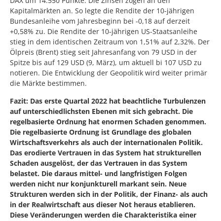
DAX um 14.550 Punkte. Die Zinsen zogen an den
Kapitalmärkten an. So legte die Rendite der 10-jährigen
Bundesanleihe vom Jahresbeginn bei -0,18 auf derzeit
+0,58% zu. Die Rendite der 10-jährigen US-Staatsanleihe
stieg in dem identischen Zeitraum von 1,51% auf 2,32%. Der
Ölpreis (Brent) stieg seit Jahresanfang von 79 USD in der
Spitze bis auf 129 USD (9, März), um aktuell bi 107 USD zu
notieren. Die Entwicklung der Geopolitik wird weiter primär
die Märkte bestimmen.
Fazit: Das erste Quartal 2022 hat beachtliche Turbulenzen
auf unterschiedlichsten Ebenen mit sich gebracht. Die
regelbasierte Ordnung hat enormen Schaden genommen.
Die regelbasierte Ordnung ist Grundlage des globalen
Wirtschaftsverkehrs als auch der internationalen Politik.
Das erodierte Vertrauen in das System hat strukturellen
Schaden ausgelöst, der das Vertrauen in das System
belastet. Die daraus mittel- und langfristigen Folgen
werden nicht nur konjunkturell markant sein. Neue
Strukturen werden sich in der Politik, der Finanz- als auch
in der Realwirtschaft aus dieser Not heraus etablieren.
Diese Veränderungen werden die Charakteristika einer