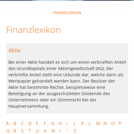
FINANZLEXIKON
Finanzlexikon
Aktie
Bei einer Aktie handelt es sich um einen verbrieften Anteil
des Grundkapitals einer Aktiengesellschaft (AG). Der
verbriefte Anteil stellt eine Urkunde dar, welche dann als
Wertpapier gehandelt werden kann. Der Besitzer der
Aktie hat bestimmte Rechte, beispielsweise eine
Beteiligung an der ausgeschütteten Dividende des
Unternehmens oder ein Stimmrecht bei der
Hauptversammlung.
A
B
C
D
E
F
G
H
I
J
K
L
M
N
O
P
Q
R
S
T
U
V
W
X
Y
Z