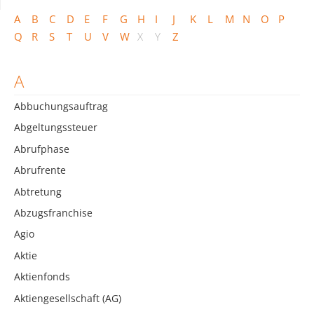
A
B
C
D
E
F
G
H
I
J
K
L
M
N
O
P
Q
R
S
T
U
V
W
X
Y
Z
A
Abbuchungsauftrag
Abgeltungssteuer
Abrufphase
Abrufrente
Abtretung
Abzugsfranchise
Agio
Aktie
Aktienfonds
Aktiengesellschaft (AG)