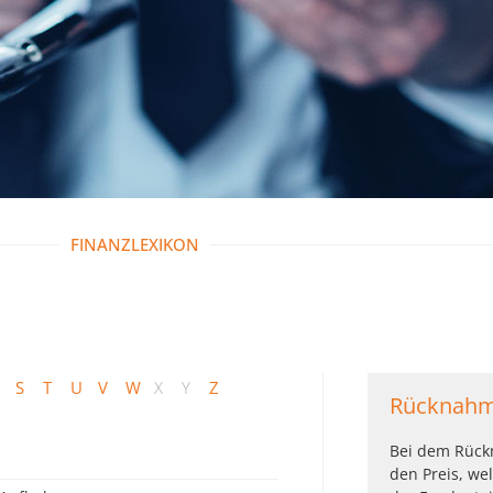
FINANZLEXIKON
S
T
U
V
W
X
Y
Z
Rücknahm
Bei dem Rück
den Preis, we