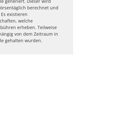
le generiert. Dieser wird
börsentäglich berechnet und
. Es existieren
schaften, welche
ühren erheben. Teilweise
hängig von dem Zeitraum in
le gehalten wurden.