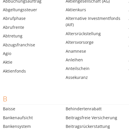
Abbuchungsauftrag
Aktiengesellschaft (AG)
Abgeltungssteuer
Aktienkurs
Abrufphase
Alternative Investmentfonds
(AIF)
Abrufrente
Altersrückstellung
Abtretung
Altersvorsorge
Abzugsfranchise
Anamnese
Agio
Anleihen
Aktie
Anteilschein
Aktienfonds
Assekuranz
B
Baisse
Behindertenrabatt
Bankenaufsicht
Beitragsfreie Versicherung
Bankensystem
Beitragsrückerstattung