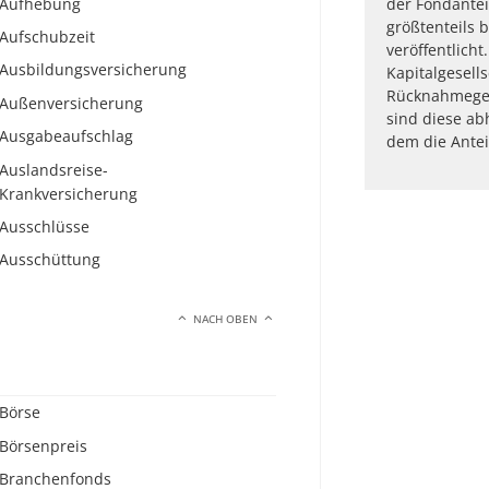
Aufhebung
der Fondantei
größtenteils 
Aufschubzeit
veröffentlicht
Ausbildungsversicherung
Kapitalgesell
Rücknahmegeb
Außenversicherung
sind diese ab
Ausgabeaufschlag
dem die Antei
Auslandsreise-
Krankversicherung
Ausschlüsse
Ausschüttung
NACH OBEN
Börse
Börsenpreis
Branchenfonds