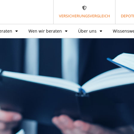
VERSICHERUNGSVERGLEICH
DEPOT
eraten
Wen wir beraten
Über uns
Wissenswe