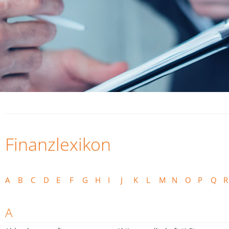
Finanzlexikon
A
B
C
D
E
F
G
H
I
J
K
L
M
N
O
P
Q
R
A