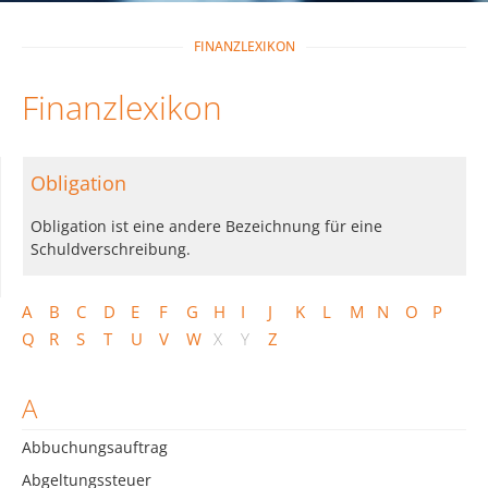
FINANZLEXIKON
Finanzlexikon
Obligation
Obligation ist eine andere Bezeichnung für eine
Schuldverschreibung.
A
B
C
D
E
F
G
H
I
J
K
L
M
N
O
P
Q
R
S
T
U
V
W
X
Y
Z
A
Abbuchungsauftrag
Abgeltungssteuer