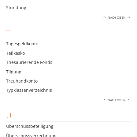
Stundung
NACH OBEN
T
Tagesgeldkonto
Teilkasko
Thesaurierende Fonds
Tilgung
Treuhandkonto
Typklassenverzeichnis
NACH OBEN
U
Überschussbeteiligung
Überschussverrechnung