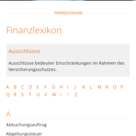
FINANZLEXIKON
Finanzlexikon
Ausschlüsse
Ausschlüsse bedeuten Einschränkungen im Rahmen des
Versicherungsschutzes.
A
B
C
D
E
F
G
H
I
J
K
L
M
N
O
P
Q
R
S
T
U
V
W
X
Y
Z
A
Abbuchungsauftrag
Abgeltungssteuer