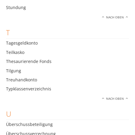
Stundung
NACH OBEN
T
Tagesgeldkonto
Teilkasko
Thesaurierende Fonds
Tilgung
Treuhandkonto
Typklassenverzeichnis
NACH OBEN
U
Überschussbeteiligung
Überschussverrechnung