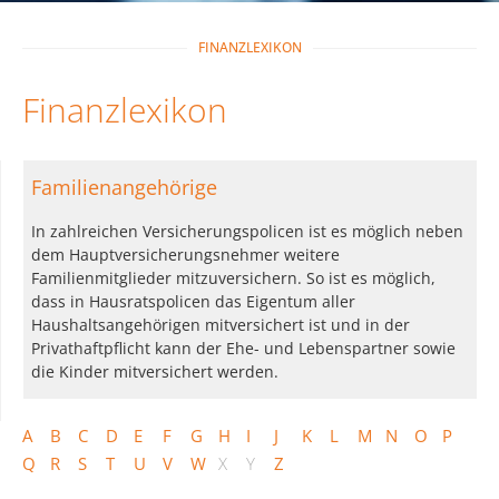
FINANZLEXIKON
Finanzlexikon
Familienangehörige
In zahlreichen Versicherungspolicen ist es möglich neben
dem Hauptversicherungsnehmer weitere
Familienmitglieder mitzuversichern. So ist es möglich,
dass in Hausratspolicen das Eigentum aller
Haushaltsangehörigen mitversichert ist und in der
Privathaftpflicht kann der Ehe- und Lebenspartner sowie
die Kinder mitversichert werden.
A
B
C
D
E
F
G
H
I
J
K
L
M
N
O
P
Q
R
S
T
U
V
W
X
Y
Z