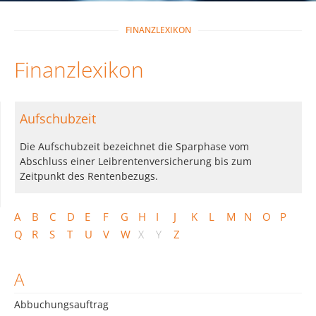
FINANZLEXIKON
Finanzlexikon
Aufschubzeit
Die Aufschubzeit bezeichnet die Sparphase vom
Abschluss einer Leibrentenversicherung bis zum
Zeitpunkt des Rentenbezugs.
A
B
C
D
E
F
G
H
I
J
K
L
M
N
O
P
Q
R
S
T
U
V
W
X
Y
Z
A
Abbuchungsauftrag