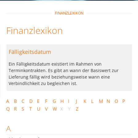
FINANZLEXIKON
Finanzlexikon
Fälligkeitsdatum
Ein Fälligkeitsdatum existiert im Rahmen von
Terminkontrakten. Es gibt an wann der Basiswert zur
Lieferung fällig wird beziehungsweise wann eine
Verbindlichkeit zu begleichen ist.
A
B
C
D
E
F
G
H
I
J
K
L
M
N
O
P
Q
R
S
T
U
V
W
X
Y
Z
A