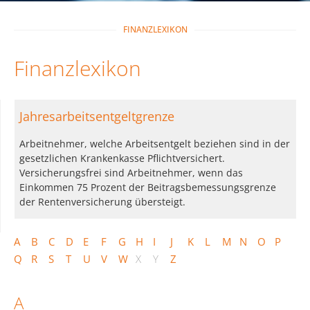
FINANZLEXIKON
Finanzlexikon
Jahresarbeitsentgeltgrenze
Arbeitnehmer, welche Arbeitsentgelt beziehen sind in der
gesetzlichen Krankenkasse Pflichtversichert.
Versicherungsfrei sind Arbeitnehmer, wenn das
Einkommen 75 Prozent der Beitragsbemessungsgrenze
der Rentenversicherung übersteigt.
A
B
C
D
E
F
G
H
I
J
K
L
M
N
O
P
Q
R
S
T
U
V
W
X
Y
Z
A