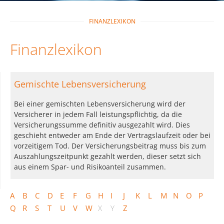
FINANZLEXIKON
Finanzlexikon
Gemischte Lebensversicherung
Bei einer gemischten Lebensversicherung wird der
Versicherer in jedem Fall leistungspflichtig, da die
Versicherungssumme definitiv ausgezahlt wird. Dies
geschieht entweder am Ende der Vertragslaufzeit oder bei
vorzeitigem Tod. Der Versicherungsbeitrag muss bis zum
Auszahlungszeitpunkt gezahlt werden, dieser setzt sich
aus einem Spar- und Risikoanteil zusammen.
A
B
C
D
E
F
G
H
I
J
K
L
M
N
O
P
Q
R
S
T
U
V
W
X
Y
Z