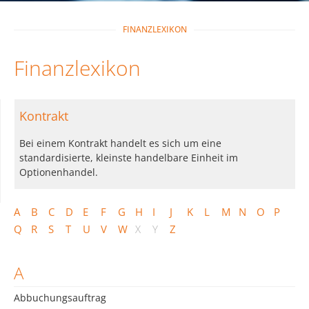
FINANZLEXIKON
Finanzlexikon
Kontrakt
Bei einem Kontrakt handelt es sich um eine
standardisierte, kleinste handelbare Einheit im
Optionenhandel.
A
B
C
D
E
F
G
H
I
J
K
L
M
N
O
P
Q
R
S
T
U
V
W
X
Y
Z
A
Abbuchungsauftrag