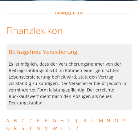
FINANZLEXIKON
Finanzlexikon
Beitragsfreie Versicherung
Es ist möglich, dass der Versicherungsnehmer von der
Beitragszahlungspflicht im Rahmen einer gemischten
Lebensversicherung befreit wird, statt den Vertrag
vollständig zu kündigen. Der Versicherer bleibt jedoch in
verminderter Form leistungspflichtig. Der erreichte
Rückkaufswert dient nach den Abzügen als neues
Deckungskapital.
A
B
C
D
E
F
G
H
I
J
K
L
M
N
O
P
Q
R
S
T
U
V
W
X
Y
Z