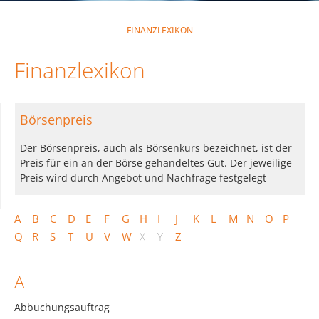
FINANZLEXIKON
Finanzlexikon
Börsenpreis
Der Börsenpreis, auch als Börsenkurs bezeichnet, ist der
Preis für ein an der Börse gehandeltes Gut. Der jeweilige
Preis wird durch Angebot und Nachfrage festgelegt
A
B
C
D
E
F
G
H
I
J
K
L
M
N
O
P
Q
R
S
T
U
V
W
X
Y
Z
A
Abbuchungsauftrag