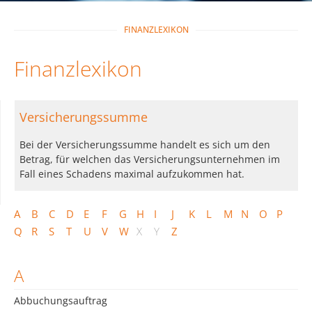
FINANZLEXIKON
Finanzlexikon
Versicherungssumme
Bei der Versicherungssumme handelt es sich um den
Betrag, für welchen das Versicherungsunternehmen im
Fall eines Schadens maximal aufzukommen hat.
A
B
C
D
E
F
G
H
I
J
K
L
M
N
O
P
Q
R
S
T
U
V
W
X
Y
Z
A
Abbuchungsauftrag