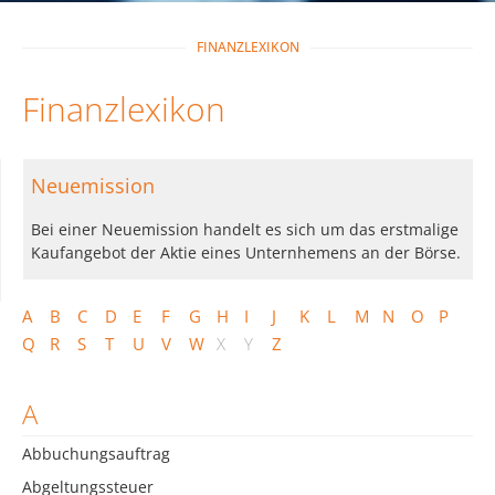
FINANZLEXIKON
Finanzlexikon
Neuemission
Bei einer Neuemission handelt es sich um das erstmalige
Kaufangebot der Aktie eines Unternhemens an der Börse.
A
B
C
D
E
F
G
H
I
J
K
L
M
N
O
P
Q
R
S
T
U
V
W
X
Y
Z
A
Abbuchungsauftrag
Abgeltungssteuer