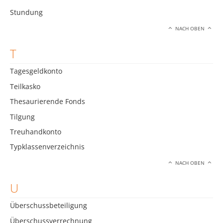
Stundung
NACH OBEN
T
Tagesgeldkonto
Teilkasko
Thesaurierende Fonds
Tilgung
Treuhandkonto
Typklassenverzeichnis
NACH OBEN
U
Überschussbeteiligung
Überschussverrechnung