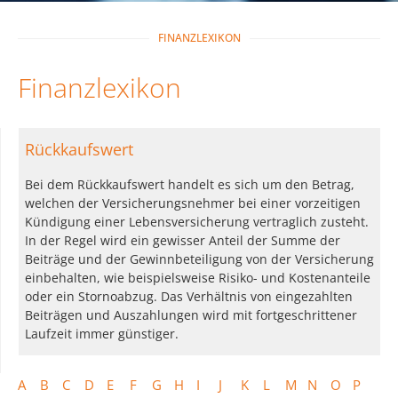
FINANZLEXIKON
Finanzlexikon
Rückkaufswert
Bei dem Rückkaufswert handelt es sich um den Betrag,
welchen der Versicherungsnehmer bei einer vorzeitigen
Kündigung einer Lebensversicherung vertraglich zusteht.
In der Regel wird ein gewisser Anteil der Summe der
Beiträge und der Gewinnbeteiligung von der Versicherung
einbehalten, wie beispielsweise Risiko- und Kostenanteile
oder ein Stornoabzug. Das Verhältnis von eingezahlten
Beiträgen und Auszahlungen wird mit fortgeschrittener
Laufzeit immer günstiger.
A
B
C
D
E
F
G
H
I
J
K
L
M
N
O
P