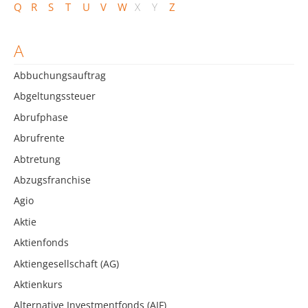
Q
R
S
T
U
V
W
X
Y
Z
A
Abbuchungsauftrag
Abgeltungssteuer
Abrufphase
Abrufrente
Abtretung
Abzugsfranchise
Agio
Aktie
Aktienfonds
Aktiengesellschaft (AG)
Aktienkurs
Alternative Investmentfonds (AIF)