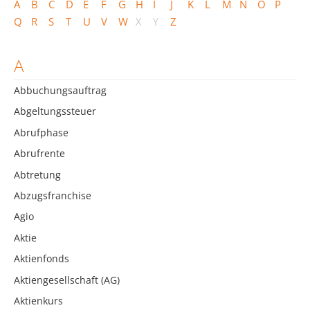
A
B
C
D
E
F
G
H
I
J
K
L
M
N
O
P
Q
R
S
T
U
V
W
X
Y
Z
A
Abbuchungsauftrag
Abgeltungssteuer
Abrufphase
Abrufrente
Abtretung
Abzugsfranchise
Agio
Aktie
Aktienfonds
Aktiengesellschaft (AG)
Aktienkurs